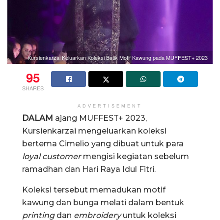
Kursienkarzai Keluarkan Koleksi Batik Motif Kawung pada MUFFEST+ 2023
95
SHARES
ADVERTISEMENT
DALAM
ajang MUFFEST+ 2023,
Kursienkarzai mengeluarkan koleksi
bertema Cimelio yang dibuat untuk para
loyal customer
mengisi kegiatan sebelum
ramadhan dan Hari Raya Idul Fitri.
Koleksi tersebut memadukan motif
kawung dan bunga melati dalam bentuk
printing
dan
embroidery
untuk koleksi