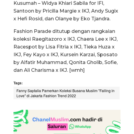
Kusumah – Widya Khiari Sabila for IFI,
Santoon by Pricilla Margie x IKJ, Andy Sugix
x Hefi Rosid, dan Olanye by Eko Tjandra.
Fashion Parade ditutup dengan rangkaian
koleksi Raegitazoro x IKJ, Chaera Lee x IKJ,
Racespot by Lisa Fitria x IKJ, Tieka Huza x
IKJ, Fey Kayo x IKJ, Kursein Karzai, Sposato
by Alfatir Muhammad, Qonita Gholib, Sofie,
dan Ali Charisma x IKJ. [wmh]
Tags:
Fanny Saptalia Pamerkan Koleksi Busana Muslim "Falling in
Love" di Jakarta Fashion Trend 2022