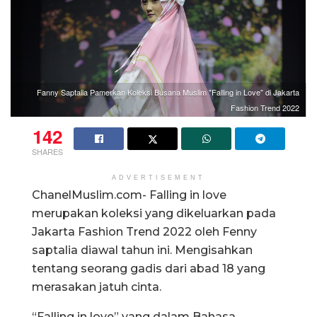
Fanny Saptalia Pamerkan Koleksi Busana Muslim "Falling in Love" di Jakarta
Fashion Trend 2022
142
SHARES
ADVERTISEMENT
ChanelMuslim.com- Falling in love
merupakan koleksi yang dikeluarkan pada
Jakarta Fashion Trend 2022 oleh Fenny
saptalia diawal tahun ini. Mengisahkan
tentang seorang gadis dari abad 18 yang
merasakan jatuh cinta.
“Falling in love” yang dalam Bahasa