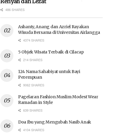
Renyah dan Lezat
486 SHARES
Ashanty, Anang dan Azriel Rayakan
Wisuda Bersama di Universitas Airlangga
4374 SHARES
5 Objek Wisata Terbaik di Cilacap
214 SHARES
124 Nama Sahabiyat untuk Bayi
Perempuan
9062 SHARES
Pagelaran Fashion Muslim Modest Wear
Ramadan in Style
639 SHARES
Doa Ibu yang Mengubah Nasib Anak
4104 SHARES