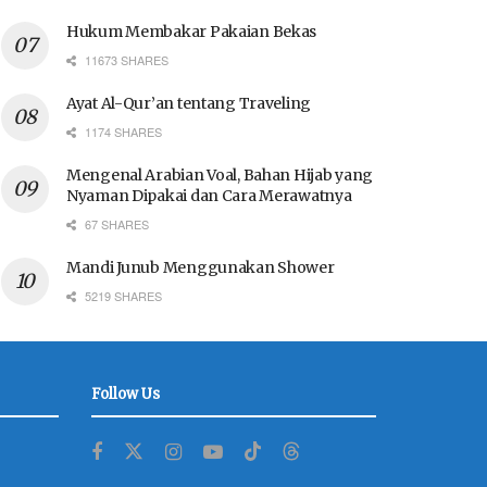
Hukum Membakar Pakaian Bekas
11673 SHARES
Ayat Al-Qur’an tentang Traveling
1174 SHARES
Mengenal Arabian Voal, Bahan Hijab yang
Nyaman Dipakai dan Cara Merawatnya
67 SHARES
Mandi Junub Menggunakan Shower
5219 SHARES
Follow Us