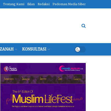
Tentang Kami
Iklan
Redaksi
Pedoman Media Siber
ZANAH
KONSULTASI