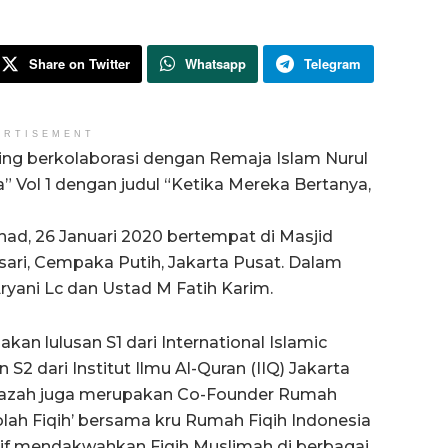
Share on Twitter
Whatsapp
Telegram
ERTISEMENT
g berkolaborasi dengan Remaja Islam Nurul
Vol 1 dengan judul “Ketika Mereka Bertanya,
had, 26 Januari 2020 bertempat di Masjid
asari, Cempaka Putih, Jakarta Pusat. Dalam
 Aryani Lc dan Ustad M Fatih Karim.
an lulusan S1 dari International Islamic
 S2 dari Institut Ilmu Al-Quran (IIQ) Jakarta
 Ustazah juga merupakan Co-Founder Rumah
olah Fiqih’ bersama kru Rumah Fiqih Indonesia
ktif mendakwahkan Fiqih Muslimah di berbagai