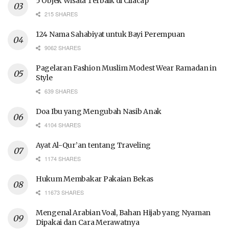
5 Objek Wisata Terbaik di Cilacap
215 SHARES
124 Nama Sahabiyat untuk Bayi Perempuan
9062 SHARES
Pagelaran Fashion Muslim Modest Wear Ramadan in
Style
639 SHARES
Doa Ibu yang Mengubah Nasib Anak
4104 SHARES
Ayat Al-Qur’an tentang Traveling
1174 SHARES
Hukum Membakar Pakaian Bekas
11673 SHARES
Mengenal Arabian Voal, Bahan Hijab yang Nyaman
Dipakai dan Cara Merawatnya