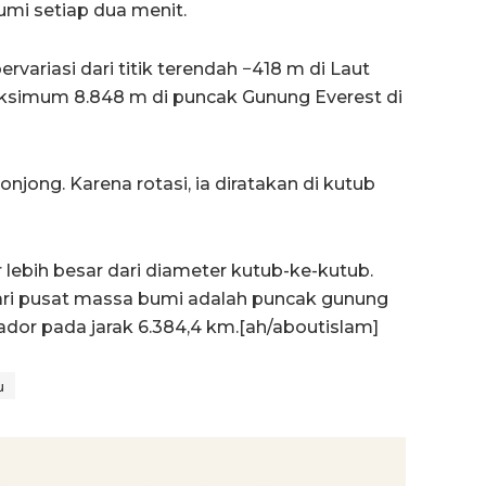
umi setiap dua menit.
variasi dari titik terendah −418 m di Laut
aksimum 8.848 m di puncak Gunung Everest di
onjong. Karena rotasi, ia diratakan di kutub
 lebih besar dari diameter kutub-ke-kutub.
 dari pusat massa bumi adalah puncak gunung
ador pada jarak 6.384,4 km.[ah/aboutislam]
u