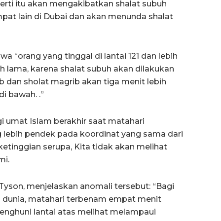
rti itu akan mengakibatkan shalat subuh
mpat lain di Dubai dan akan menunda shalat
a “orang yang tinggal di lantai 121 dan lebih
ih lama, karena shalat subuh akan dilakukan
ib dan sholat magrib akan tiga menit lebih
i bawah. .”
i umat Islam berakhir saat matahari
g lebih pendek pada koordinat yang sama dari
ketinggian serupa, Kita tidak akan melihat
mi.
e Tyson, menjelaskan anomali tersebut: “Bagi
i di dunia, matahari terbenam empat menit
enghuni lantai atas melihat melampaui