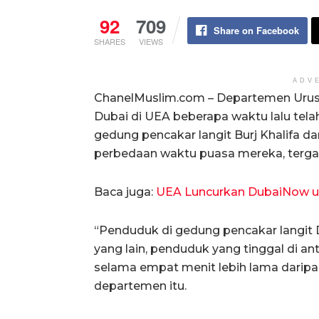
92
709
Share on Facebook
SHARES
VIEWS
ADV
ChanelMuslim.com – Departemen Urus
Dubai di UEA beberapa waktu lalu te
gedung pencakar langit Burj Khalifa d
perbedaan waktu puasa mereka, tergant
Baca juga:
UEA Luncurkan DubaiNow u
“Penduduk di gedung pencakar langit D
yang lain, penduduk yang tinggal di an
selama empat menit lebih lama daripada
departemen itu.