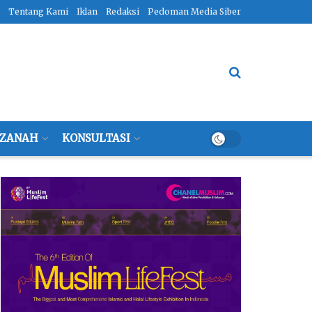
Tentang Kami
Iklan
Redaksi
Pedoman Media Siber
ZANAH
KONSULTASI