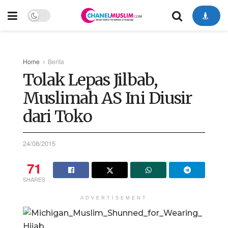
Home
Berita
Tolak Lepas Jilbab,
Muslimah AS Ini Diusir
dari Toko
24/08/2015
71
SHARES
ADVERTISEMENT