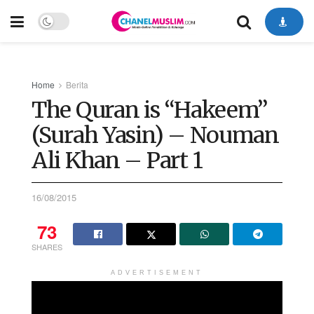
Home
Berita
The Quran is “Hakeem”
(Surah Yasin) – Nouman
Ali Khan – Part 1
16/08/2015
73
SHARES
ADVERTISEMENT