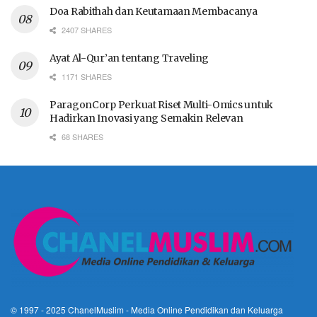
Doa Rabithah dan Keutamaan Membacanya
2407 SHARES
Ayat Al-Qur’an tentang Traveling
1171 SHARES
ParagonCorp Perkuat Riset Multi-Omics untuk
Hadirkan Inovasi yang Semakin Relevan
68 SHARES
© 1997 - 2025
ChanelMuslim
- Media Online Pendidikan dan Keluarga