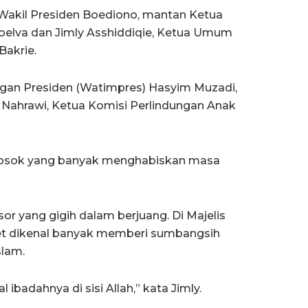
 Wakil Presiden Boediono, mantan Ketua
elva dan Jimly Asshiddiqie, Ketua Umum
Bakrie.
an Presiden (Watimpres) Hasyim Muzadi,
ahrawi, Ketua Komisi Perlindungan Anak
i sosok yang banyak menghabiskan masa
sor yang gigih dalam berjuang. Di Majelis
met dikenal banyak memberi sumbangsih
slam.
l ibadahnya di sisi Allah,” kata Jimly.