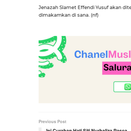
Jenazah Slamet Effendi Yusuf akan di
dimakamkan di sana. (nf)
Previous Post
Ini Curahan Hati Siti Nurhaliza Pasca