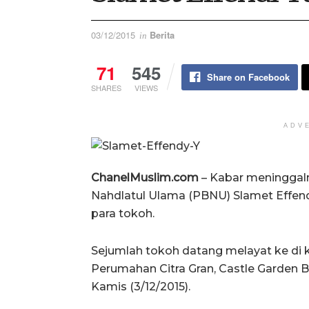
03/12/2015
Berita
in
71
545
Share on Facebook
SHARES
VIEWS
ADV
ChanelMuslim.com
– Kabar meninggal
Nahdlatul Ulama (PBNU) Slamet Effe
para tokoh.
Sejumlah tokoh datang melayat ke di 
Perumahan Citra Gran, Castle Garden B
Kamis (3/12/2015).