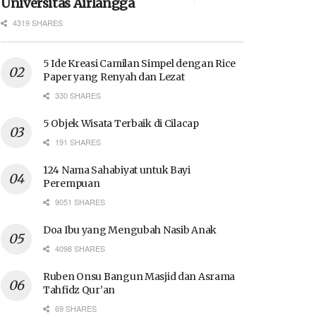
Universitas Airlangga
4319 SHARES
5 Ide Kreasi Camilan Simpel dengan Rice
Paper yang Renyah dan Lezat
330 SHARES
5 Objek Wisata Terbaik di Cilacap
191 SHARES
124 Nama Sahabiyat untuk Bayi
Perempuan
9051 SHARES
Doa Ibu yang Mengubah Nasib Anak
4098 SHARES
Ruben Onsu Bangun Masjid dan Asrama
Tahfidz Qur’an
69 SHARES