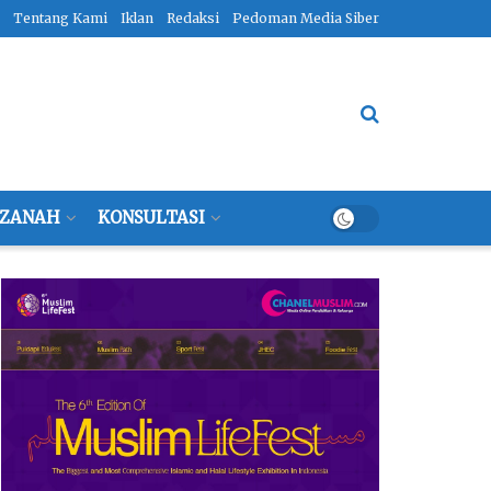
Tentang Kami
Iklan
Redaksi
Pedoman Media Siber
ZANAH
KONSULTASI