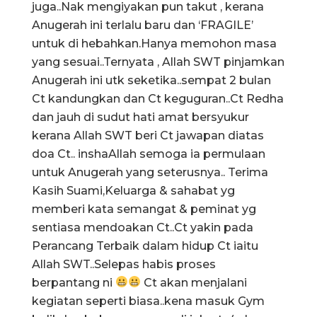
juga..Nak mengiyakan pun takut , kerana
Anugerah ini terlalu baru dan ‘FRAGILE’
untuk di hebahkan.Hanya memohon masa
yang sesuai..Ternyata , Allah SWT pinjamkan
Anugerah ini utk seketika..sempat 2 bulan
Ct kandungkan dan Ct keguguran..Ct Redha
dan jauh di sudut hati amat bersyukur
kerana Allah SWT beri Ct jawapan diatas
doa Ct.. inshaAllah semoga ia permulaan
untuk Anugerah yang seterusnya.. Terima
Kasih Suami,Keluarga & sahabat yg
memberi kata semangat & peminat yg
sentiasa mendoakan Ct..Ct yakin pada
Perancang Terbaik dalam hidup Ct iaitu
Allah SWT..Selepas habis proses
berpantang ni
Ct akan menjalani
kegiatan seperti biasa..kena masuk Gym