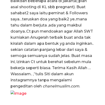
balikdan beberapa acara di jakarta( plan
asal shooting di KL sbb pregnant). Buat
sahabat2 saya iaitu peminat & Followers
saya…teruskan doa yang baik2 ye..mana
tahu dalam berjuta ,ada yang makbul
doanya..Ct pun mendoakan agar Allah SWT
kurniakan Anugerah terbaik buat anda tak
kiralah dalam apa bentuk yg anda inginkan..
sekian catatan panjang lebar dari saya &
semoga semuanya sudah jelas. Buat masa
ini, izinkan Ct untuk berehat sebelum mula
bekerja seperti biasa. Terima Kasih Allah …
Wassalam.. ,”tulis Siti dalam akun
instagramnya tanpa mengalami
pengeditan oleh
chanelmuslim.com
.