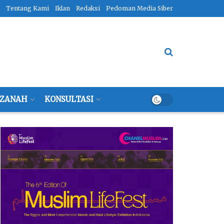
Tentang Kami
Iklan
Redaksi
Pedoman Media Siber
ZANAH
KONSULTASI