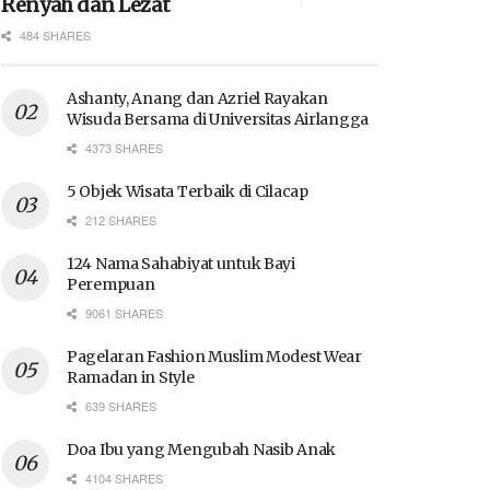
Renyah dan Lezat
484 SHARES
Ashanty, Anang dan Azriel Rayakan
Wisuda Bersama di Universitas Airlangga
4373 SHARES
5 Objek Wisata Terbaik di Cilacap
212 SHARES
124 Nama Sahabiyat untuk Bayi
Perempuan
9061 SHARES
Pagelaran Fashion Muslim Modest Wear
Ramadan in Style
639 SHARES
Doa Ibu yang Mengubah Nasib Anak
4104 SHARES