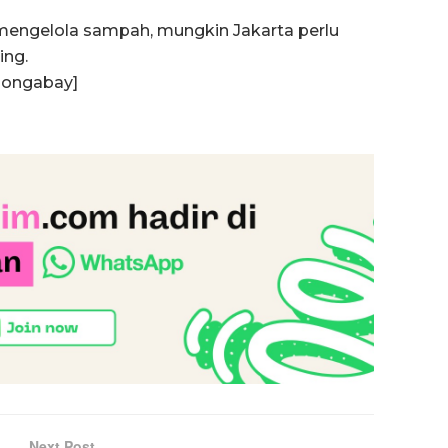
mengelola sampah, mungkin Jakarta perlu
ing.
mongabay]
Next Post