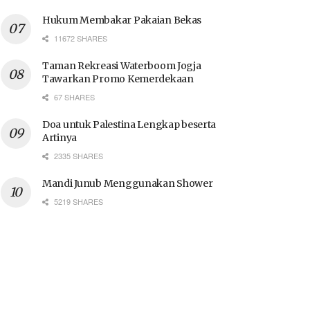
Hukum Membakar Pakaian Bekas
11672 SHARES
Taman Rekreasi Waterboom Jogja
Tawarkan Promo Kemerdekaan
67 SHARES
Doa untuk Palestina Lengkap beserta
Artinya
2335 SHARES
Mandi Junub Menggunakan Shower
5219 SHARES