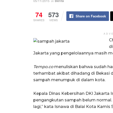
05/11/2015
Berita
in
74
573
Share on Facebook
SHARES
VIEWS
ADV
C
d
Jakarta yang pengelolaannya masih m
Tempo.co
menuliskan bahwa sudah ham
terhambat akibat dihadang di Bekasi d
sampah menumpuk di dalam kota.
Kepala Dinas Kebersihan DKI Jakarta I
pengangkutan sampah belum normal. 
lagi,” kata Isnawa di Balai Kota Kamis