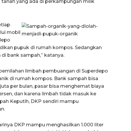
an tanah yang ada di perkampungan milik
etiap
lui mobil
depo
jadikan pupuk di rumah kompos. Sedangkan
 di bank sampah,” katanya.
 pemilahan limbah pembuangan di Superdepo
anik di rumah kompos. Bank sampah bisa
uta per bulan, pasar bisa menghemat biaya
persen, dan karena limbah tidak masuk ke
ah Keputih, DKP sendiri mampu
n.
harinya DKP mampu menghasilkan 1.000 liter