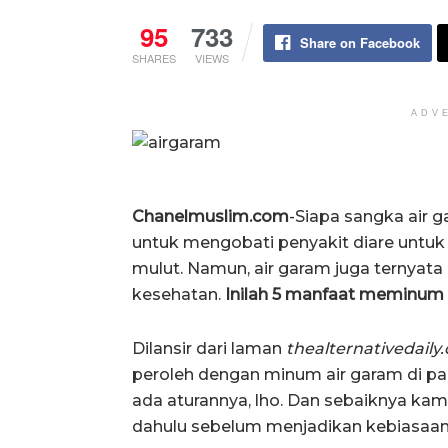
95
733
Share on Facebook
SHARES
VIEWS
ADV
Chanelmuslim.com
-Siapa sangka air g
untuk mengobati penyakit diare untu
mulut. Namun, air garam juga ternya
kesehatan.
Inilah 5 manfaat meminum a
Dilansir dari laman
thealternativedaily
peroleh dengan minum air garam di pag
ada aturannya, lho. Dan sebaiknya kam
dahulu sebelum menjadikan kebiasaan m