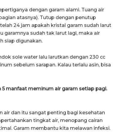
i sepertiganya dengan garam alami. Tuang air
 bagian atasnya). Tutup dengan penutup
telah 24 jam apakah kristal garam sudah larut
 garamnya sudah tak larut lagi, maka air
ah siap digunakan.
ndok sole water lalu larutkan dengan 230 cc
minum sebelum sarapan. Kalau terlalu asin, bisa
ah 5 manfaat meminum air garam setiap pagi.
ir dan itu sangat penting bagi kesehatan
ertahankan tingkat air, menopang cairan
timal. Garam membantu kita melawan infeksi.