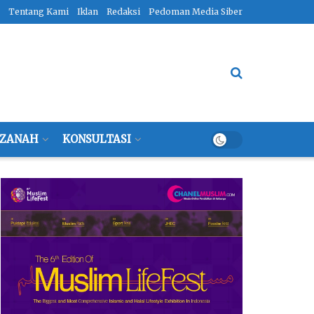
Tentang Kami
Iklan
Redaksi
Pedoman Media Siber
ZANAH
KONSULTASI