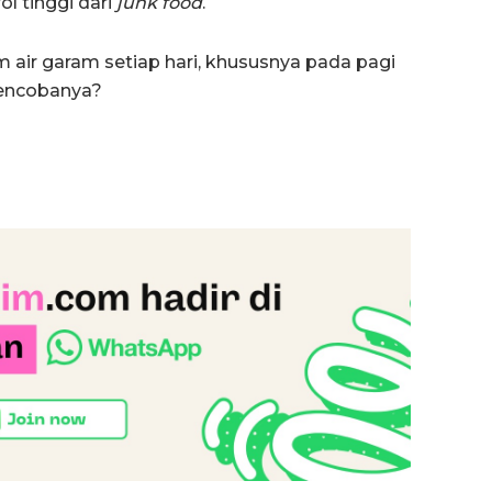
 tinggi dari
junk food
.
 air garam setiap hari, khususnya pada pagi
mencobanya?