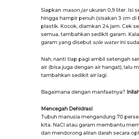
Siapkan
mason jar
ukuran 0,9 liter. Is
hingga hampir penuh (sisakan 3 cm di
plastik. Kocok, diamkan 24 jam. Cek se
semua, tambahkan sedikit garam. Kalau
garam yang disebut
sole water
ini sud
Nah, nanti tiap pagi ambil setengah se
air (bisa juga dengan air hangat), lalu 
tambahkan sedikit air lagi.
Bagaimana dengan manfaatnya?
Inil
Mencegah Dehidrasi
Tubuh manusia mengandung 70 persen a
kita. NaCl atau garam membantu memp
dan mendorong aliran darah secara op