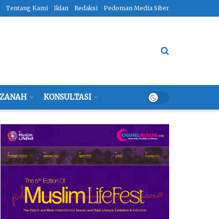
Tentang Kami
Iklan
Redaksi
Pedoman Media Siber
ZANAH
KONSULTASI