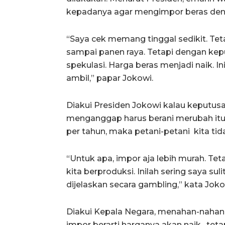
kepadanya agar mengimpor beras deng
“Saya cek memang tinggal sedikit. Teta
sampai panen raya. Tetapi dengan keput
spekulasi. Harga beras menjadi naik. 
ambil,” papar Jokowi.
Diakui Presiden Jokowi kalau keputusa
menganggap harus berani merubah itu, 
per tahun, maka petani-petani kita ti
“Untuk apa, impor aja lebih murah. Te
kita berproduksi. Inilah sering saya su
dijelaskan secara gambling,” kata Joko
Diakui Kepala Negara, menahan-nahan se
impor berarti harganya akan naik, teta