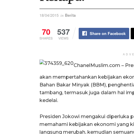
18/04/2015
Berita
in
70
537
Share on Facebook
SHARES
VIEWS
ADV
ChanelMuslim.com – Pre
akan mempertahankan kebijakan ekono
Bahan Bakar Minyak (BBM), penghentia
tambang, termasuk juga dalam hal imp
kedelai.
Presiden Jokowi mengakui diperluka pe
memahami kebijakan ekonomi yang kin
langsung merubah, kemudian semuany