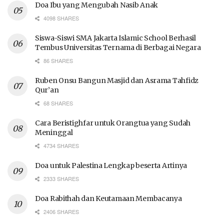
Doa Ibu yang Mengubah Nasib Anak
4098 SHARES
Siswa-Siswi SMA Jakarta Islamic School Berhasil
Tembus Universitas Ternama di Berbagai Negara
86 SHARES
Ruben Onsu Bangun Masjid dan Asrama Tahfidz
Qur’an
68 SHARES
Cara Beristighfar untuk Orangtua yang Sudah
Meninggal
4734 SHARES
Doa untuk Palestina Lengkap beserta Artinya
2333 SHARES
Doa Rabithah dan Keutamaan Membacanya
2406 SHARES