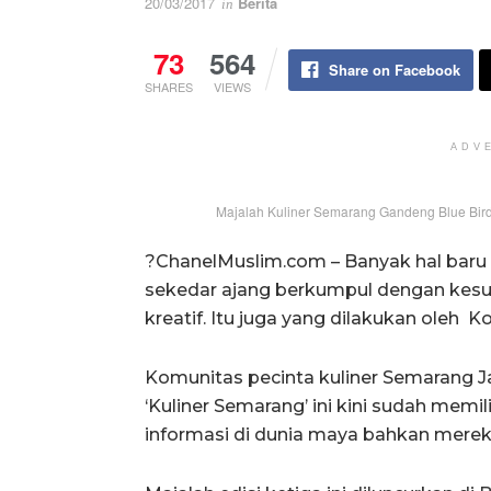
20/03/2017
Berita
in
73
564
Share on Facebook
SHARES
VIEWS
ADV
Majalah Kuliner Semarang Gandeng Blue Bird 
?ChanelMuslim.com – Banyak hal baru t
sekedar ajang berkumpul dengan kesu
kreatif. Itu juga yang dilakukan oleh 
Komunitas pecinta kuliner Semarang 
‘Kuliner Semarang’ ini kini sudah memil
informasi di dunia maya bahkan merek