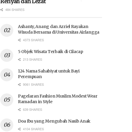
Renyah dan Lezat
484 SHARES
Ashanty, Anang dan Azriel Rayakan
Wisuda Bersama di Universitas Airlangga
4373 SHARES
5 Objek Wisata Terbaik di Cilacap
213 SHARES
124 Nama Sahabiyat untuk Bayi
Perempuan
9061 SHARES
Pagelaran Fashion Muslim Modest Wear
Ramadan in Style
639 SHARES
Doa Ibu yang Mengubah Nasib Anak
4104 SHARES