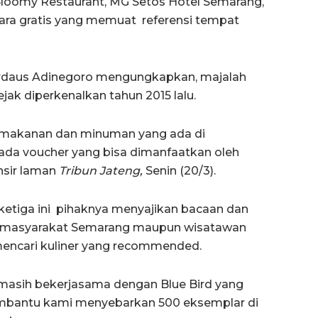
i Bloomy Restaurant, MG Setos Hotel Semarang,
ara gratis yang memuat referensi tempat
irdaus Adinegoro mengungkapkan, majalah
ejak diperkenalkan tahun 2015 lalu.
 makanan dan minuman yang ada di
i ada voucher yang bisa dimanfaatkan oleh
nsir laman
Tribun Jateng,
Senin (20/3).
etiga ini pihaknya menyajikan bacaan dan
u masyarakat Semarang maupun wisatawan
n mencari kuliner yang recommended.
i masih bekerjasama dengan Blue Bird yang
membantu kami menyebarkan 500 eksemplar di