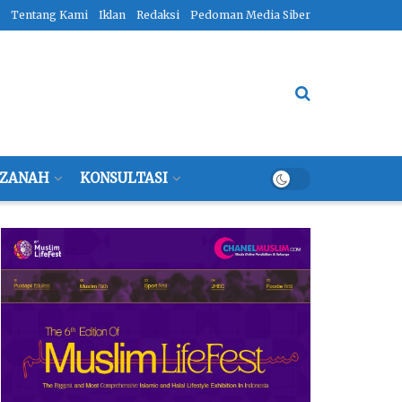
Tentang Kami
Iklan
Redaksi
Pedoman Media Siber
ZANAH
KONSULTASI