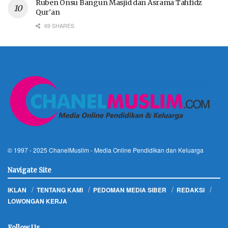
Ruben Onsu Bangun Masjid dan Asrama Tahfidz
Qur’an
69 SHARES
© 1997 - 2025
ChanelMuslim
- Media Online Pendidikan dan Keluarga
Navigate Site
IKLAN
TENTANG KAMI
PEDOMAN MEDIA SIBER
REDAKSI
LOWONGAN KERJA
Follow Us