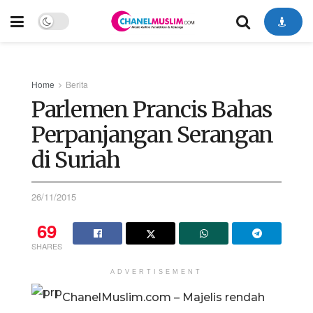
Home
Berita
Parlemen Prancis Bahas
Perpanjangan Serangan
di Suriah
26/11/2015
69
SHARES
ADVERTISEMENT
ChanelMuslim.com – Majelis rendah