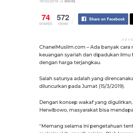
16/03/2019
Berita
in
74
572
Share on Facebook
SHARES
VIEWS
ADV
ChanelMuslim.com – Ada banyak cara
keuangan syariah dan dipadukan ilmu f
dengan harga terjangkau.
Salah satunya adalah yang direncanak
diluncurkan pada Jumat (15/3/2019).
Dengan konsep wakaf yang digulirkan
Herwibowo, masyarakat bisa mendap
“Memang selama ini pengetahuan te