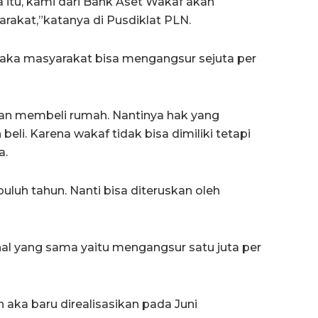
 itu, kami dari Bank Aset Wakaf akan
arakat,”katanya di Pusdiklat PLN.
, maka masyarakat bisa mengangsur sejuta per
kan membeli rumah. Nantinya hak yang
eli. Karena wakaf tidak bisa dimiliki tetapi
a.
uluh tahun. Nanti bisa diteruskan oleh
 hal yang sama yaitu mengangsur satu juta per
aka baru direalisasikan pada Juni