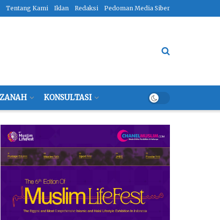
Tentang Kami
Iklan
Redaksi
Pedoman Media Siber
ZANAH
KONSULTASI