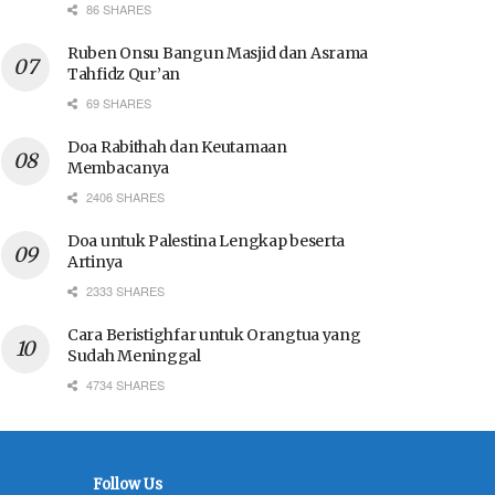
86 SHARES
Ruben Onsu Bangun Masjid dan Asrama
Tahfidz Qur’an
69 SHARES
Doa Rabithah dan Keutamaan
Membacanya
2406 SHARES
Doa untuk Palestina Lengkap beserta
Artinya
2333 SHARES
Cara Beristighfar untuk Orangtua yang
Sudah Meninggal
4734 SHARES
Follow Us