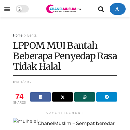
Home
Berita
LPPOM MUI Bantah
Beberapa Penyedap Rasa
Tidak Halal
01/01/2017
74
SHARES
ADVERTISEMENT
ChanelMuslim – Sempat beredar