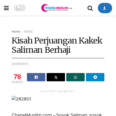
Home
Berita
Kisah Perjuangan Kakek
Saliman Berhaji
23/08/2015
78
SHARES
ADVERTISEMENT
ChanelMuslim.com – Sosok Saliman, sosok