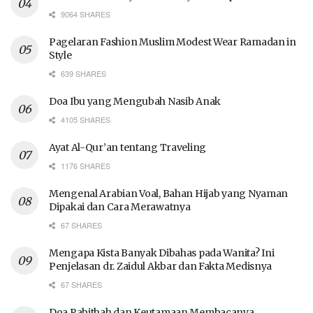
9064 SHARES
Pagelaran Fashion Muslim Modest Wear Ramadan in
Style
639 SHARES
Doa Ibu yang Mengubah Nasib Anak
4105 SHARES
Ayat Al-Qur’an tentang Traveling
1176 SHARES
Mengenal Arabian Voal, Bahan Hijab yang Nyaman
Dipakai dan Cara Merawatnya
67 SHARES
Mengapa Kista Banyak Dibahas pada Wanita? Ini
Penjelasan dr. Zaidul Akbar dan Fakta Medisnya
67 SHARES
Doa Rabithah dan Keutamaan Membacanya