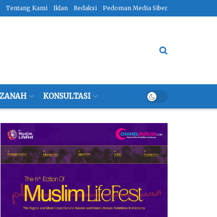
Tentang Kami
Iklan
Redaksi
Pedoman Media Siber
ZANAH
KONSULTASI