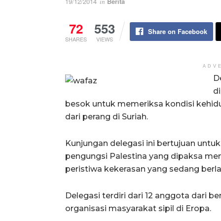
19/12/2014
Berita
in
72
553
Share on Facebook
SHARES
VIEWS
ADV
D
d
besok untuk memeriksa kondisi kehidu
dari perang di Suriah.
Kunjungan delegasi ini bertujuan un
pengungsi Palestina yang dipaksa men
peristiwa kekerasan yang sedang berla
Delegasi terdiri dari 12 anggota dari 
organisasi masyarakat sipil di Eropa.