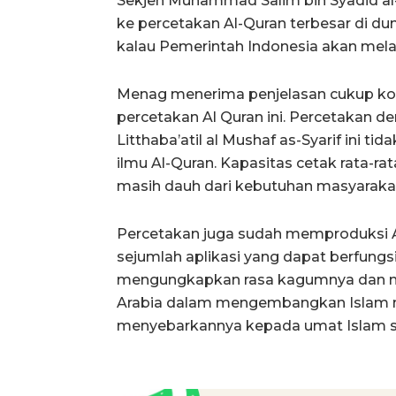
Sekjen Muhammad Salim bin Syadid a
ke percetakan Al-Quran terbesar di du
kalau Pemerintah Indonesia akan melak
Menag menerima penjelasan cukup k
percetakan Al Quran ini. Percetakan d
Litthaba’atil al Mushaf as-Syarif ini ti
ilmu Al-Quran. Kapasitas cetak rata-ra
masih dauh dari kebutuhan masyarakat
Percetakan juga sudah memproduksi A
sejumlah aplikasi yang dapat berfungs
mengungkapkan rasa kagumnya dan me
Arabia dalam mengembangkan Islam m
menyebarkannya kepada umat Islam s