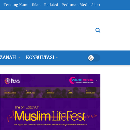
Tentang Kami
Iklan
Redaksi
Pedoman Media Siber
ZANAH
KONSULTASI