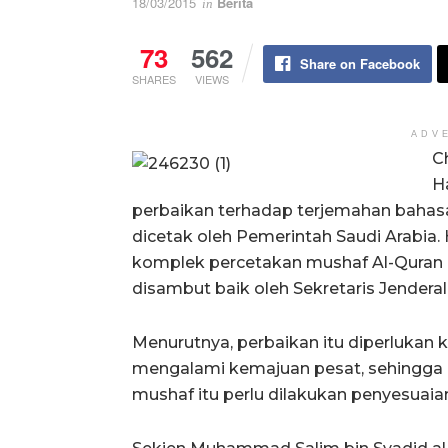
18/03/2015
Berita
in
73
562
Share on Facebook
SHARES
VIEWS
ADV
C
H
perbaikan terhadap terjemahan bahas
dicetak oleh Pemerintah Saudi Arabia.
komplek percetakan mushaf Al-Quran R
disambut baik oleh Sekretaris Jender
Menurutnya, perbaikan itu diperluka
mengalami kemajuan pesat, sehingga
mushaf itu perlu dilakukan penyesuaia