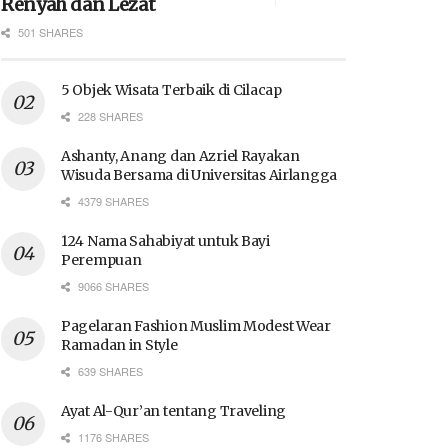
Renyah dan Lezat
501 SHARES
5 Objek Wisata Terbaik di Cilacap
228 SHARES
Ashanty, Anang dan Azriel Rayakan
Wisuda Bersama di Universitas Airlangga
4379 SHARES
124 Nama Sahabiyat untuk Bayi
Perempuan
9066 SHARES
Pagelaran Fashion Muslim Modest Wear
Ramadan in Style
639 SHARES
Ayat Al-Qur’an tentang Traveling
1176 SHARES