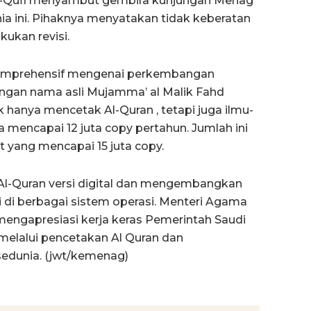
l-Qufi menyambut gembira kunjungan Menag
nia ini. Pihaknya menyatakan tidak keberatan
ukan revisi.
omprehensif mengenai perkembangan
engan nama asli Mujamma’ al Malik Fahd
dak hanya mencetak Al-Quran , tetapi juga ilmu-
ta mencapai 12 juta copy pertahun. Jumlah ini
 yang mencapai 15 juta copy.
l-Quran versi digital dan mengembangkan
i di berbagai sistem operasi. Menteri Agama
ngapresiasi kerja keras Pemerintah Saudi
elalui pencetakan Al Quran dan
edunia. (jwt/kemenag)