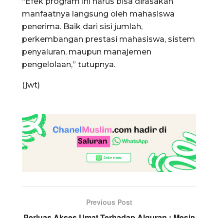
“Efek program ini harus bisa dirasakan
manfaatnya langsung oleh mahasiswa
penerima. Baik dari sisi jumlah,
perkembangan prestasi mahasiswa, sistem
penyaluran, maupun manajemen
pengelolaan,” tutupnya.
(jwt)
Previous Post
Perluas Akses Umat Terhadap Alquran : Mesin