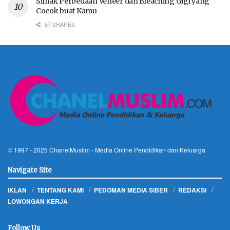
Simak Perbedaan Veneer dan Bleaching Gigi yang
Cocok buat Kamu
67 SHARES
© 1997 - 2025
ChanelMuslim
- Media Online Pendidikan dan Keluarga
Navigate Site
IKLAN
TENTANG KAMI
PEDOMAN MEDIA SIBER
REDAKSI
LOWONGAN KERJA
Follow Us