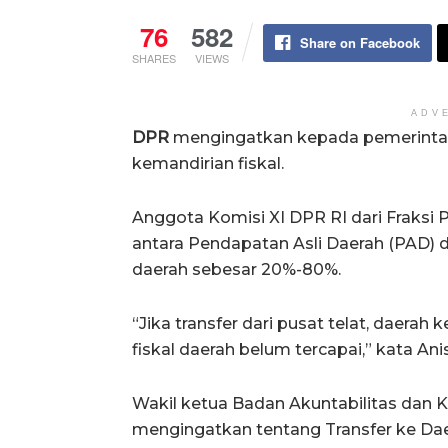
76
582
Share on Facebook
SHARES
VIEWS
ADV
DPR
mengingatkan kepada pemerintah,
kemandirian fiskal.
Anggota Komisi XI DPR RI dari Fraksi 
antara Pendapatan Asli Daerah (PAD) d
daerah sebesar 20%-80%.
“Jika transfer dari pusat telat, daerah 
fiskal daerah belum tercapai,” kata Anis
Wakil ketua Badan Akuntabilitas dan 
mengingatkan tentang Transfer ke Da