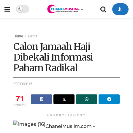
Home
Berita
Calon Jamaah Haji
Dibekali Informasi
Paham Radikal
29/03/2015
71
SHARES
ADVERTISEMENT
ChanelMuslim.com –