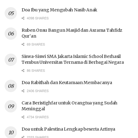
Doa Ibu yang Mengubah Nasib Anak
4098 SHARES
Ruben Onsu Bangun Masjid dan Asrama Tahfidz
Qur’an
69 SHARES
Siswa-Siswi SMA Jakarta Islamic School Berhasil
Tembus Universitas Ternama di Berbagai Negara
86 SHARES
Doa Rabithah dan Keutamaan Membacanya
2406 SHARES
Cara Beristighfar untuk Orangtua yang Sudah
Meninggal
4734 SHARES
Doa untuk Palestina Lengkap beserta Artinya
2333 SHARES