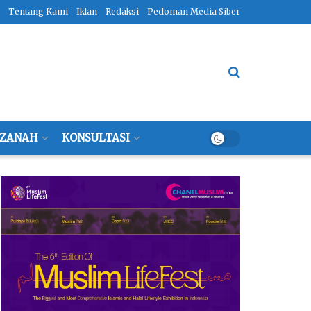
Tentang Kami
Iklan
Redaksi
Pedoman Media Siber
ZANAH
KONSULTASI