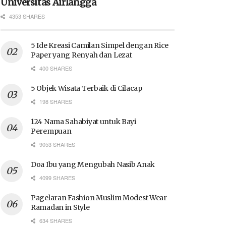
Universitas Airlangga
4353 SHARES
5 Ide Kreasi Camilan Simpel dengan Rice
Paper yang Renyah dan Lezat
400 SHARES
5 Objek Wisata Terbaik di Cilacap
198 SHARES
124 Nama Sahabiyat untuk Bayi
Perempuan
9053 SHARES
Doa Ibu yang Mengubah Nasib Anak
4099 SHARES
Pagelaran Fashion Muslim Modest Wear
Ramadan in Style
634 SHARES