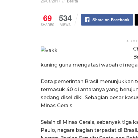
26/01/2017
Berita
in
69
534
Share on Facebook
SHARES
VIEWS
ADV
C
B
kuning guna mengatasi wabah di negar
Data pemerintah Brasil menunjukkan t
termasuk 40 di antaranya yang beruju
sedang diselidiki. Sebagian besar kas
Minas Gerais.
Selain di Minas Gerais, sebanyak tiga 
Paulo, negara bagian terpadat di Brasi