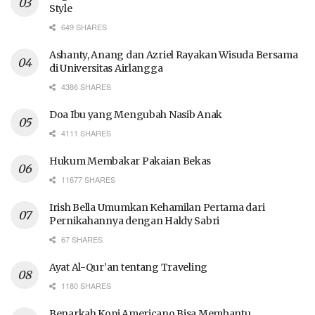
Style
649 SHARES
Ashanty, Anang dan Azriel Rayakan Wisuda Bersama
di Universitas Airlangga
4386 SHARES
Doa Ibu yang Mengubah Nasib Anak
4111 SHARES
Hukum Membakar Pakaian Bekas
11677 SHARES
Irish Bella Umumkan Kehamilan Pertama dari
Pernikahannya dengan Haldy Sabri
67 SHARES
Ayat Al-Qur’an tentang Traveling
1180 SHARES
Benarkah Kopi Americano Bisa Membantu