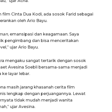
u,” ujar Acha.
film Cinta Dua Kodi, ada sosok Farid sebagai
erankan oleh Ario Bayu.
man
, emansipasi dan keagamaan. Saya
itik pengimbang dan bisa menceritakan
el,” ujar Ario Bayu.
utra mengaku sangat tertarik dengan sosok
ggaet Avesina Soebli bersama-sama menjadi
ke layar lebar.
ena masih jarang khasanah cerita film
nis lengkap dengan perjuangannya. Lewat
ernyata tidak mudah menjadi wanita
h,” ujar Avesina.