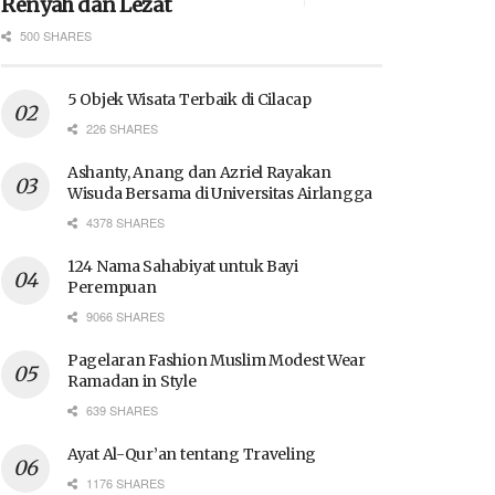
Renyah dan Lezat
500 SHARES
5 Objek Wisata Terbaik di Cilacap
226 SHARES
Ashanty, Anang dan Azriel Rayakan
Wisuda Bersama di Universitas Airlangga
4378 SHARES
124 Nama Sahabiyat untuk Bayi
Perempuan
9066 SHARES
Pagelaran Fashion Muslim Modest Wear
Ramadan in Style
639 SHARES
Ayat Al-Qur’an tentang Traveling
1176 SHARES