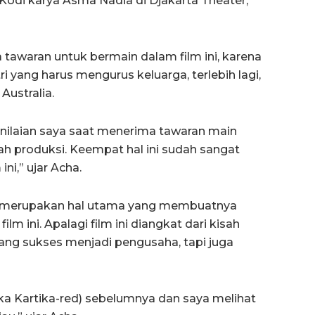
Kodi karya Asma Nadia di Djakarta Theater,
awaran untuk bermain dalam film ini, karena
i yang harus mengurus keluarga, terlebih lagi,
Australia.
enilaian saya saat menerima tawaran main
mah produksi. Keempat hal ini sudah sangat
ni,” ujar Acha.
odi merupakan hal utama yang membuatnya
lm ini. Apalagi film ini diangkat dari kisah
ng sukses menjadi pengusaha, tapi juga
ka Kartika-red) sebelumnya dan saya melihat