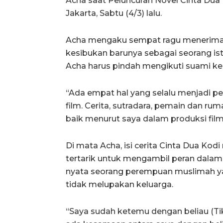
Acha saat Peluncuran Novel Cinta Dua 
Jakarta, Sabtu (4/3) lalu.
Acha mengaku sempat ragu menerima t
kesibukan barunya sebagai seorang istr
Acha harus pindah mengikuti suami ke 
“Ada empat hal yang selalu menjadi p
film. Cerita, sutradara, pemain dan ru
baik menurut saya dalam produksi film i
Di mata Acha, isi cerita Cinta Dua K
tertarik untuk mengambil peran dalam fi
nyata seorang perempuan muslimah ya
tidak melupakan keluarga.
“Saya sudah ketemu dengan beliau (Ti