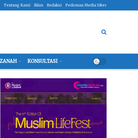
Tentang Kami
Iklan
Redaksi
Pedoman Media Siber
ZANAH
KONSULTASI