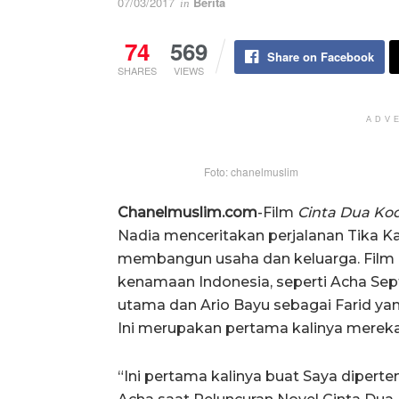
07/03/2017
Berita
in
74
569
Share on Facebook
SHARES
VIEWS
ADV
Foto: chanelmuslim
Chanelmuslim.com
-Film
Cinta Dua Kod
Nadia menceritakan perjalanan Tika 
membangun usaha dan keluarga. Film in
kenamaan Indonesia, seperti Acha Sep
utama dan Ario Bayu sebagai Farid ya
Ini merupakan pertama kalinya mereka
“Ini pertama kalinya buat Saya dipert