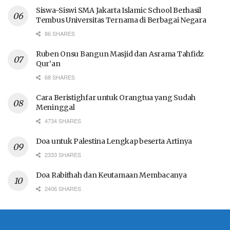
Siswa-Siswi SMA Jakarta Islamic School Berhasil
Tembus Universitas Ternama di Berbagai Negara
86 SHARES
Ruben Onsu Bangun Masjid dan Asrama Tahfidz
Qur’an
68 SHARES
Cara Beristighfar untuk Orangtua yang Sudah
Meninggal
4734 SHARES
Doa untuk Palestina Lengkap beserta Artinya
2333 SHARES
Doa Rabithah dan Keutamaan Membacanya
2406 SHARES