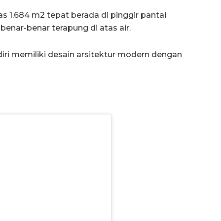
luas 1.684 m2
tepat berada di pinggir pantai
enar-benar terapung di atas air.
iri memiliki desain arsitektur modern dengan