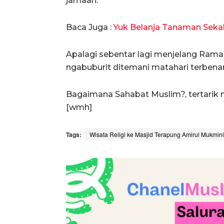
jamaah.
Baca Juga :
Yuk Belanja Tanaman Sekal
Apalagi sebentar lagi menjelang Ramad
ngabuburit ditemani matahari terbenam
Bagaimana Sahabat Muslim?, tertarik
[wmh]
Tags:
Wisata Religi ke Masjid Terapung Amirul Mukmini