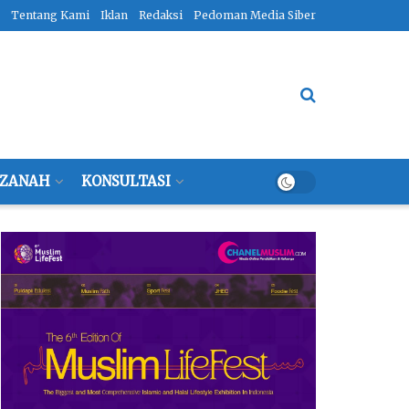
Tentang Kami
Iklan
Redaksi
Pedoman Media Siber
ZANAH
KONSULTASI