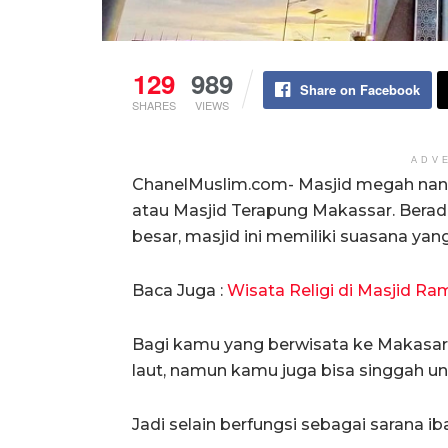
129
989
Share on Facebook
SHARES
VIEWS
ADV
ChanelMuslim.com- Masjid megah nan 
atau Masjid Terapung Makassar. Berad
besar, masjid ini memiliki suasana yan
Baca Juga :
Wisata Religi di Masjid Ra
Bagi kamu yang berwisata ke Makasar 
laut, namun kamu juga bisa singgah un
Jadi selain berfungsi sebagai sarana i