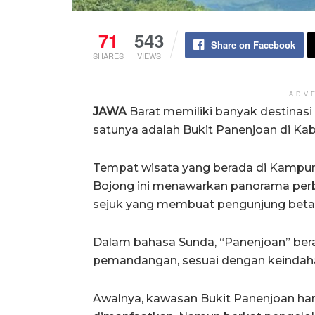
71
543
Share on Facebook
SHARES
VIEWS
ADV
JAWA
Barat memiliki banyak destinas
satunya adalah Bukit Panenjoan di Ka
Tempat wisata yang berada di Kampu
Bojong ini menawarkan panorama perbu
sejuk yang membuat pengunjung beta
Dalam bahasa Sunda, “Panenjoan” bera
pemandangan, sesuai dengan keindaha
Awalnya, kawasan Bukit Panenjoan han