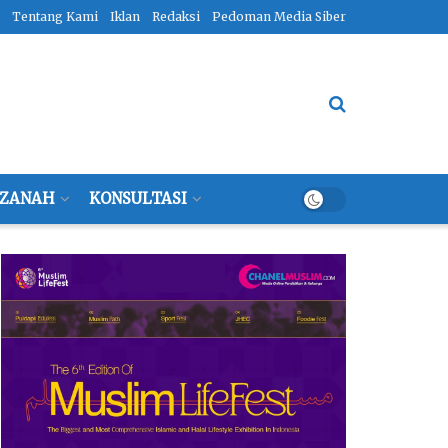
Tentang Kami
Iklan
Redaksi
Pedoman Media Siber
ZANAH
KONSULTASI