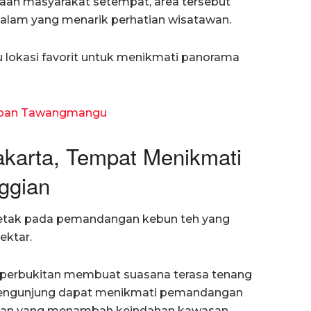
aan masyarakat setempat, area tersebut
alam yang menarik perhatian wisatawan.
atu lokasi favorit untuk menikmati panorama
kipan Tawangmangu
akarta, Tempat Menikmati
nggian
rletak pada pemandangan kebun teh yang
ektar.
 perbukitan membuat suasana terasa tenang
 pengunjung dapat menikmati pemandangan
ngan yang menambah keindahan kawasan