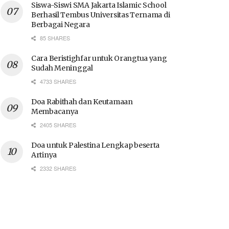
Siswa-Siswi SMA Jakarta Islamic School
Berhasil Tembus Universitas Ternama di
Berbagai Negara
85 SHARES
Cara Beristighfar untuk Orangtua yang
Sudah Meninggal
4733 SHARES
Doa Rabithah dan Keutamaan
Membacanya
2405 SHARES
Doa untuk Palestina Lengkap beserta
Artinya
2332 SHARES