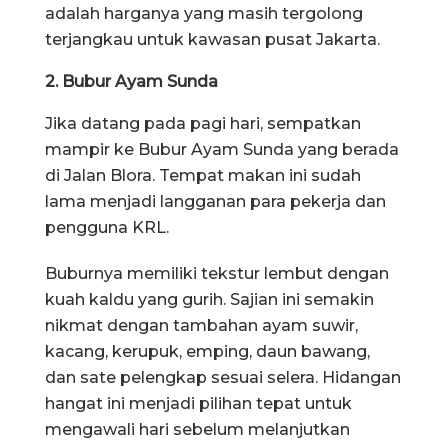
adalah harganya yang masih tergolong
terjangkau untuk kawasan pusat Jakarta.
2. Bubur Ayam Sunda
Jika datang pada pagi hari, sempatkan
mampir ke Bubur Ayam Sunda yang berada
di Jalan Blora. Tempat makan ini sudah
lama menjadi langganan para pekerja dan
pengguna KRL.
Buburnya memiliki tekstur lembut dengan
kuah kaldu yang gurih. Sajian ini semakin
nikmat dengan tambahan ayam suwir,
kacang, kerupuk, emping, daun bawang,
dan sate pelengkap sesuai selera. Hidangan
hangat ini menjadi pilihan tepat untuk
mengawali hari sebelum melanjutkan