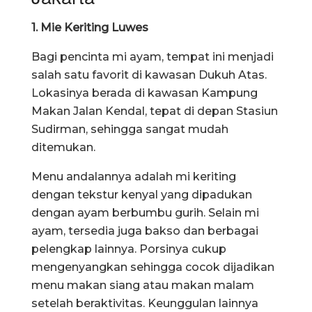
1. Mie Keriting Luwes
Bagi pencinta mi ayam, tempat ini menjadi
salah satu favorit di kawasan Dukuh Atas.
Lokasinya berada di kawasan Kampung
Makan Jalan Kendal, tepat di depan Stasiun
Sudirman, sehingga sangat mudah
ditemukan.
Menu andalannya adalah mi keriting
dengan tekstur kenyal yang dipadukan
dengan ayam berbumbu gurih. Selain mi
ayam, tersedia juga bakso dan berbagai
pelengkap lainnya. Porsinya cukup
mengenyangkan sehingga cocok dijadikan
menu makan siang atau makan malam
setelah beraktivitas. Keunggulan lainnya