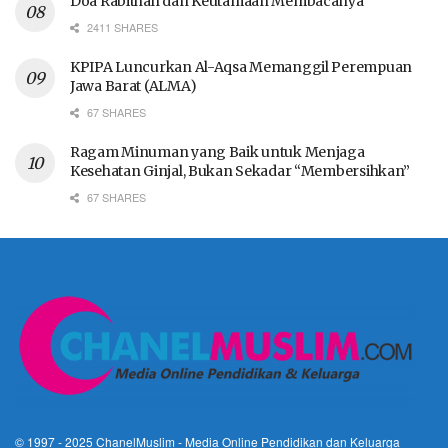
Doa Rabithah dan Keutamaan Membacanya
2411 SHARES
KPIPA Luncurkan Al-Aqsa Memanggil Perempuan
Jawa Barat (ALMA)
67 SHARES
Ragam Minuman yang Baik untuk Menjaga
Kesehatan Ginjal, Bukan Sekadar “Membersihkan”
67 SHARES
© 1997 - 2025
ChanelMuslim
- Media Online Pendidikan dan Keluarga