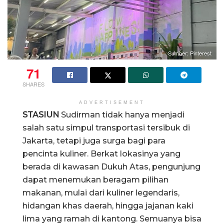
Sumber: Pinterest
71
SHARES
ADVERTISEMENT
STASIUN
Sudirman tidak hanya menjadi
salah satu simpul transportasi tersibuk di
Jakarta, tetapi juga surga bagi para
pencinta kuliner. Berkat lokasinya yang
berada di kawasan Dukuh Atas, pengunjung
dapat menemukan beragam pilihan
makanan, mulai dari kuliner legendaris,
hidangan khas daerah, hingga jajanan kaki
lima yang ramah di kantong. Semuanya bisa