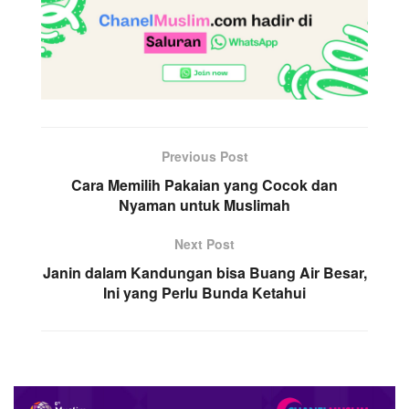
Previous Post
Cara Memilih Pakaian yang Cocok dan
Nyaman untuk Muslimah
Next Post
Janin dalam Kandungan bisa Buang Air Besar,
Ini yang Perlu Bunda Ketahui