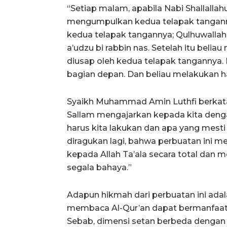
“Setiap malam, apabila Nabi Shallallahu
mengumpulkan kedua telapak tangann
kedua telapak tangannya; Qulhuwallahu 
a’udzu bi rabbin nas. Setelah itu be
diusap oleh kedua telapak tangannya. 
bagian depan. Dan beliau melakukan hal
Syaikh Muhammad Amin Luthfi berkata, “
Sallam mengajarkan kepada kita denga
harus kita lakukan dan apa yang mesti 
diragukan lagi, bahwa perbuatan ini
kepada Allah Ta’ala secara total da
segala bahaya.”
Adapun hikmah dari perbuatan ini ada
membaca Al-Qur’an dapat bermanfaat u
Sebab, dimensi setan berbeda dengan