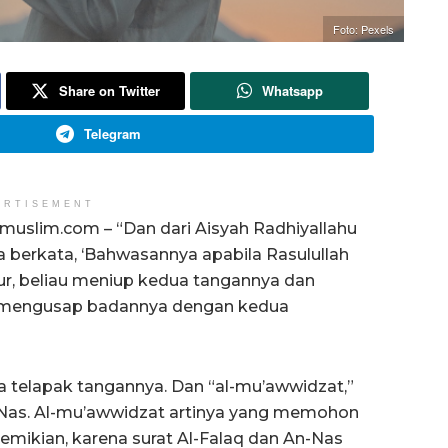
Foto: Pexels
Share on Twitter
Whatsapp
Telegram
ERTISEMENT
muslim.com – “Dan dari Aisyah Radhiyallahu
ia berkata, ‘Bahwasannya apabila Rasulullah
dur, beliau meniup kedua tangannya dan
u mengusap badannya dengan kedua
a telapak tangannya. Dan “al-mu’awwidzat,”
 An-Nas. Al-mu’awwidzat artinya yang memohon
 demikian, karena surat Al-Falaq dan An-Nas