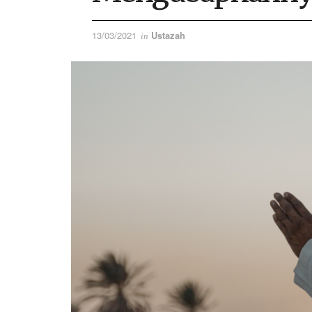
13/03/2021
Ustazah
in