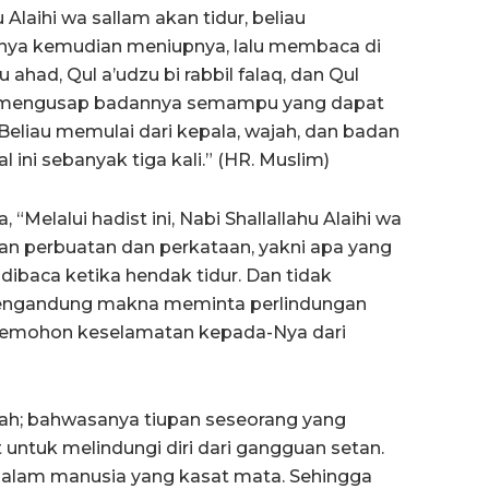
 Alaihi wa sallam akan tidur, beliau
ya kemudian meniupnya, lalu membaca di
ahad, Qul a’udzu bi rabbil falaq, dan Qul
liau mengusap badannya semampu yang dapat
Beliau memulai dari kepala, wajah, dan badan
 ini sebanyak tiga kali.” (HR. Muslim)
Melalui hadist ini, Nabi Shallallahu Alaihi wa
n perbuatan dan perkataan, yakni apa yang
dibaca ketika hendak tidur. Dan tidak
 mengandung makna meminta perlindungan
n memohon keselamatan kepada-Nya dari
lah; bahwasanya tiupan seseorang yang
ntuk melindungi diri dari gangguan setan.
 alam manusia yang kasat mata. Sehingga