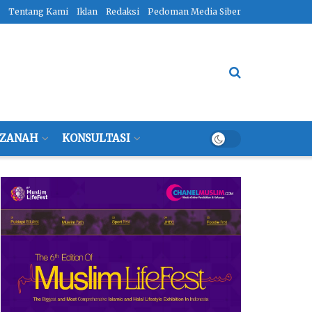
Tentang Kami
Iklan
Redaksi
Pedoman Media Siber
ZANAH
KONSULTASI