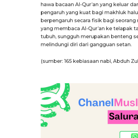
hawa bacaan Al-Qur’an yang keluar d
pengaruh yang kuat bagi makhluk halus s
berpengaruh secara fisik bagi seorang
yang membaca Al-Qur’an ke telapak t
tubuh, sungguh merupakan benteng se
melindungi diri dari gangguan setan.
(sumber: 165 kebiasaan nabi, Abduh Zul