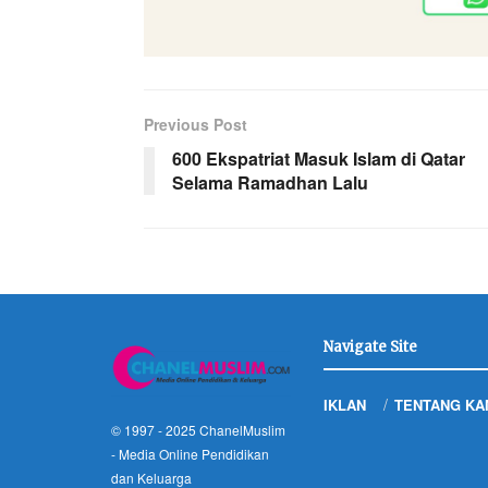
Previous Post
600 Ekspatriat Masuk Islam di Qatar
Selama Ramadhan Lalu
Navigate Site
IKLAN
TENTANG KA
© 1997 - 2025
ChanelMuslim
- Media Online Pendidikan
dan Keluarga