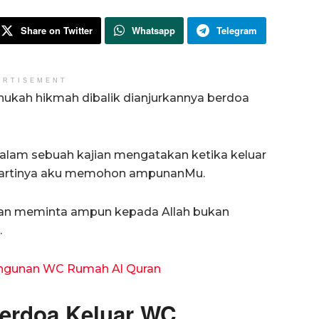
Share on Twitter
Whatsapp
Telegram
ERTISEMENT
ukah hikmah dibalik dianjurkannya berdoa
alam sebuah kajian mengatakan ketika keluar
 artinya aku memohon ampunanMu.
urkan meminta ampun kepada Allah bukan
.
ngunan WC Rumah Al Quran
erdoa Keluar WC