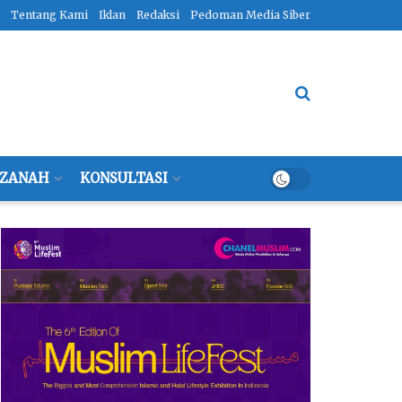
Tentang Kami
Iklan
Redaksi
Pedoman Media Siber
ZANAH
KONSULTASI