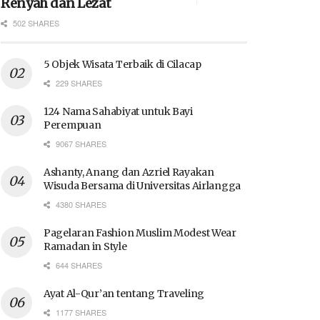
Renyah dan Lezat
502 SHARES
5 Objek Wisata Terbaik di Cilacap
229 SHARES
124 Nama Sahabiyat untuk Bayi
Perempuan
9067 SHARES
Ashanty, Anang dan Azriel Rayakan
Wisuda Bersama di Universitas Airlangga
4380 SHARES
Pagelaran Fashion Muslim Modest Wear
Ramadan in Style
644 SHARES
Ayat Al-Qur’an tentang Traveling
1177 SHARES