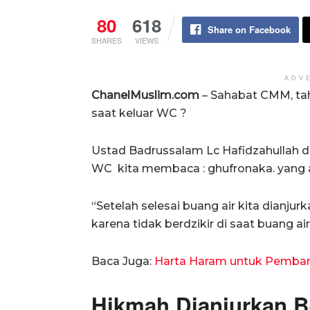
80
618
Share on Facebook
SHARES
VIEWS
ADV
ChanelMuslim.com
– Sahabat CMM, tah
saat keluar WC ?
Ustad Badrussalam Lc Hafidzahullah d
WC kita membaca : ghufronaka. yang
“Setelah selesai buang air kita dianj
karena tidak berdzikir di saat buang air
Baca Juga:
Harta Haram untuk Pemba
Hikmah Dianjurkan B