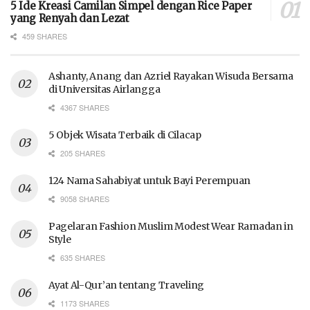
5 Ide Kreasi Camilan Simpel dengan Rice Paper
yang Renyah dan Lezat
459 SHARES
Ashanty, Anang dan Azriel Rayakan Wisuda Bersama
di Universitas Airlangga
4367 SHARES
5 Objek Wisata Terbaik di Cilacap
205 SHARES
124 Nama Sahabiyat untuk Bayi Perempuan
9058 SHARES
Pagelaran Fashion Muslim Modest Wear Ramadan in
Style
635 SHARES
Ayat Al-Qur’an tentang Traveling
1173 SHARES