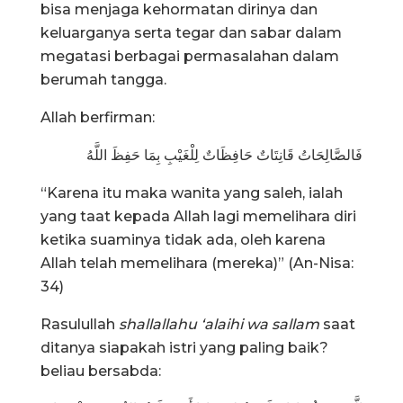
bisa menjaga kehormatan dirinya dan
keluarganya serta tegar dan sabar dalam
megatasi berbagai permasalahan dalam
berumah tangga.
Allah berfirman:
فَالصَّالِحَاتُ قَانِتَاتٌ حَافِظَاتٌ لِلْغَيْبِ بِمَا حَفِظَ اللَّهُ
“Karena itu maka wanita yang saleh, ialah
yang taat kepada Allah lagi memelihara diri
ketika suaminya tidak ada, oleh karena
Allah telah memelihara (mereka)” (An-Nisa:
34)
Rasulullah
shallallahu ‘alaihi wa sallam
saat
ditanya siapakah istri yang paling baik?
beliau bersabda: