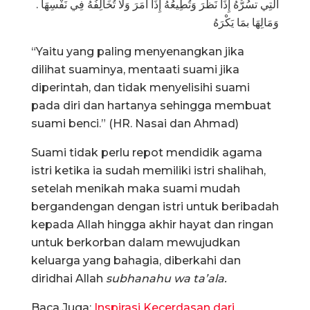
. الَّتِي تسُرُّهُ إِذَا نَظَرَ وَتُطِيعُهُ إِذَا أَمَرَ وَلَا تُخَالِفُهُ فِي نَفْسِهَا
وَمَالِهَا بمَا يَكْرَهُ
“Yaitu yang paling menyenangkan jika
dilihat suaminya, mentaati suami jika
diperintah, dan tidak menyelisihi suami
pada diri dan hartanya sehingga membuat
suami benci.” (HR. Nasai dan Ahmad)
Suami tidak perlu repot mendidik agama
istri ketika ia sudah memiliki istri shalihah,
setelah menikah maka suami mudah
bergandengan dengan istri untuk beribadah
kepada Allah hingga akhir hayat dan ringan
untuk berkorban dalam mewujudkan
keluarga yang bahagia, diberkahi dan
diridhai Allah
subhanahu wa ta’ala.
Baca Juga:
Inspirasi Kecerdasan dari