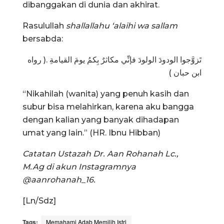
dibanggakan di dunia dan akhirat.
Rasulullah
shallallahu ‘alaihi wa sallam
bersabda:
تَزوَّجوا الودودَ الولودَ فإنِّي مكاثرٌ بِكمُ يومَ القيامةِ .( رواه
ابن حبان )
“Nikahilah (wanita) yang penuh kasih dan
subur bisa melahirkan, karena aku bangga
dengan kalian yang banyak dihadapan
umat yang lain.” (HR. Ibnu Hibban)
Catatan Ustazah Dr. Aan Rohanah Lc.,
M.Ag di akun Instagramnya
@aanrohanah_16.
[Ln/Sdz]
Tags:
Memahami Adab Memilih Istri