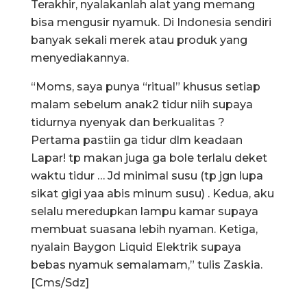
Terakhir, nyalakanlah alat yang memang
bisa mengusir nyamuk. Di Indonesia sendiri
banyak sekali merek atau produk yang
menyediakannya.
“Moms, saya punya “ritual” khusus setiap
malam sebelum anak2 tidur niih supaya
tidurnya nyenyak dan berkualitas ?
Pertama pastiin ga tidur dlm keadaan
Lapar! tp makan juga ga bole terlalu deket
waktu tidur … Jd minimal susu (tp jgn lupa
sikat gigi yaa abis minum susu) . Kedua, aku
selalu meredupkan lampu kamar supaya
membuat suasana lebih nyaman. Ketiga,
nyalain Baygon Liquid Elektrik supaya
bebas nyamuk semalamam,” tulis Zaskia.
[Cms/Sdz]