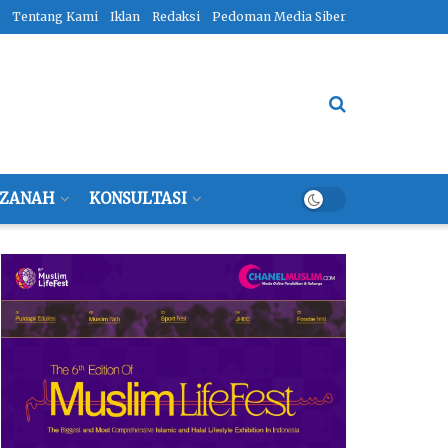
Tentang Kami
Iklan
Redaksi
Pedoman Media Siber
ZANAH
KONSULTASI