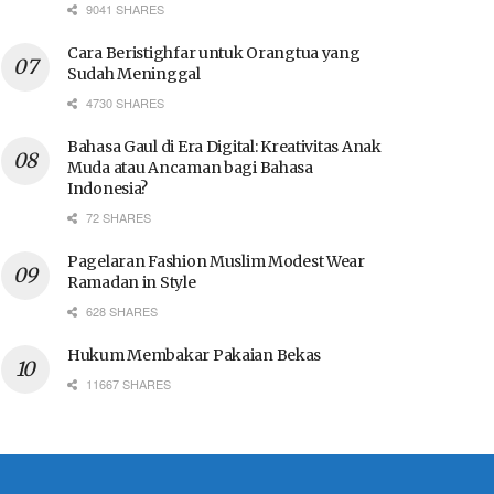
9041 SHARES
Cara Beristighfar untuk Orangtua yang
Sudah Meninggal
4730 SHARES
Bahasa Gaul di Era Digital: Kreativitas Anak
Muda atau Ancaman bagi Bahasa
Indonesia?
72 SHARES
Pagelaran Fashion Muslim Modest Wear
Ramadan in Style
628 SHARES
Hukum Membakar Pakaian Bekas
11667 SHARES