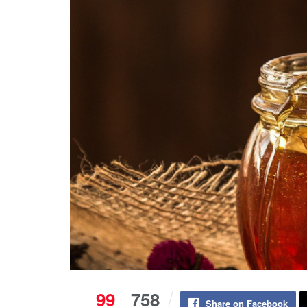
99
758
Share on Facebook