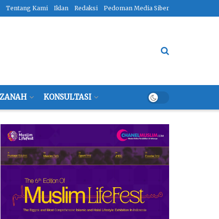
Tentang Kami
Iklan
Redaksi
Pedoman Media Siber
ZANAH
KONSULTASI