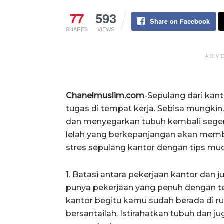
77
593
Share on Facebook
SHARES
VIEWS
ADV
Chanelmuslim.com
-Sepulang dari kant
tugas di tempat kerja. Sebisa mungkin
dan menyegarkan tubuh kembali segera 
lelah yang berkepanjangan akan membu
stres sepulang kantor dengan tips mud
1. Batasi antara pekerjaan kantor dan
punya pekerjaan yang penuh dengan t
kantor begitu kamu sudah berada di 
bersantailah. Istirahatkan tubuh dan j