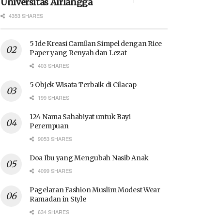
Universitas Airlangga
4353 SHARES
5 Ide Kreasi Camilan Simpel dengan Rice
Paper yang Renyah dan Lezat
403 SHARES
5 Objek Wisata Terbaik di Cilacap
199 SHARES
124 Nama Sahabiyat untuk Bayi
Perempuan
9053 SHARES
Doa Ibu yang Mengubah Nasib Anak
4099 SHARES
Pagelaran Fashion Muslim Modest Wear
Ramadan in Style
634 SHARES