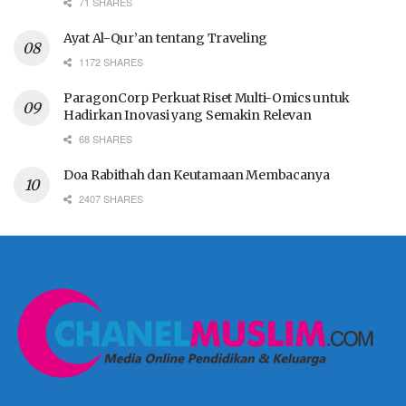
71 SHARES
Ayat Al-Qur’an tentang Traveling
1172 SHARES
ParagonCorp Perkuat Riset Multi-Omics untuk
Hadirkan Inovasi yang Semakin Relevan
68 SHARES
Doa Rabithah dan Keutamaan Membacanya
2407 SHARES