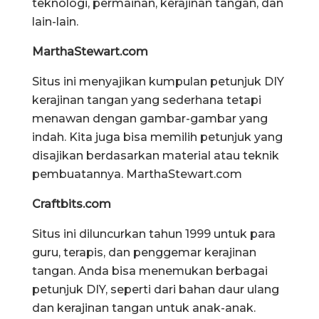
teknologi, permainan, kerajinan tangan, dan
lain-lain.
MarthaStewart.com
Situs ini menyajikan kumpulan petunjuk DIY
kerajinan tangan yang sederhana tetapi
menawan dengan gambar-gambar yang
indah. Kita juga bisa memilih petunjuk yang
disajikan berdasarkan material atau teknik
pembuatannya. MarthaStewart.com
Craftbits.com
Situs ini diluncurkan tahun 1999 untuk para
guru, terapis, dan penggemar kerajinan
tangan. Anda bisa menemukan berbagai
petunjuk DIY, seperti dari bahan daur ulang
dan kerajinan tangan untuk anak-anak.