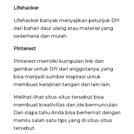
Lifehacker
Lifehacker banyak menyajikan petunjuk DIY
dari bahan daur ulang atau material yang
sederhana dan murah.
Pinterest
Pinterest memiliki kumpulan link dan
gambar untuk DIY dari anggotanya, yang
bisa menjadi sumber inspirasi untuk
membuat kerajinan tangan dan lain-lain.
Melihat-lihat situs-situs tersebut bisa
membuat kreativitas dan ide bermunculan.
Dan siapa tahu Anda bisa berhemat dengan
meniru salah satu tips yang di situs-situs
tersebut.