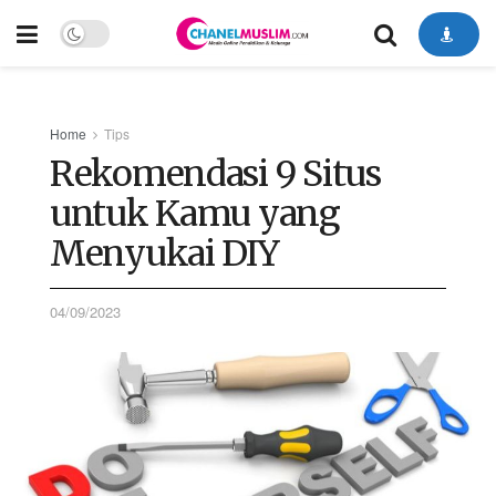
Home
Tips
Rekomendasi 9 Situs
untuk Kamu yang
Menyukai DIY
04/09/2023