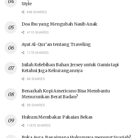
Style
648 SHARES
Doa Ibu yang Mengubah Nasib Anak
4110 SHARES
Ayat Al-Qur’an tentang Traveling
1179 SHARES
Inilah Kelebihan Bahan Jersey untuk Gamis tapi
Ketahui Juga Kekurangannya
68 SHARES
Benarkah Kopi Americano Bisa Membantu
Menurunkan Berat Badan?
68 SHARES
Hukum Membakar Pakaian Bekas
11676 SHARES
Buka Aura, Bagaimana Hukumnya menurut Syariah?