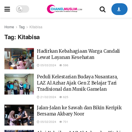
Home
Tag
Kitabisa
Tag:
Kitabisa
Hadirkan Kebahagiaan Warga Candali
Lewat Layanan Kesehatan
05/03/2024
596
Peduli Kelestarian Budaya Nusantara,
LAZ Al Azhar Ajak Gen Z Belajar Tari
Tradisional dan Musik Gamelan
21/02/2024
625
Jalan-Jalan ke Sawah dan Bikin Keripik
Bersama Akbary Noor
05/02/2024
701