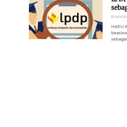
seba
24/02/20
HAPU A
beasisw
sebagai 