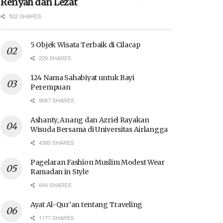
Renyah dan Lezat
502 SHARES
5 Objek Wisata Terbaik di Cilacap
229 SHARES
124 Nama Sahabiyat untuk Bayi
Perempuan
9067 SHARES
Ashanty, Anang dan Azriel Rayakan
Wisuda Bersama di Universitas Airlangga
4380 SHARES
Pagelaran Fashion Muslim Modest Wear
Ramadan in Style
644 SHARES
Ayat Al-Qur’an tentang Traveling
1177 SHARES