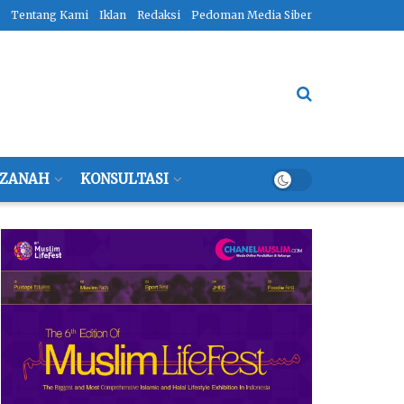
Tentang Kami
Iklan
Redaksi
Pedoman Media Siber
ZANAH
KONSULTASI