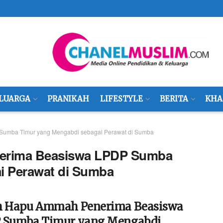
LUARGA
PRANIKAH
LIFESTYLE
BERITA
KHA
umba Timur yang Mengabdi sebagai Perawat di Sumba
erima Beasiswa LPDP Sumba
i Perawat di Sumba
h Hapu Ammah Penerima Beasiswa
 Sumba Timur yang Mengabdi