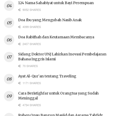
124 Nama Sahabiyat untuk Bayi Perempuan
9052 SHARES
Doa Ibu yang Mengubah Nasib Anak
4099 SHARES
Doa Rabithah dan Keutamaan Membacanya
2407 SHARES
Sidang Doktor UNJ Lahirkan Inovasi Pembelajaran
Bahasa Inggris Islami
70 SHARES
Ayat Al-Qur’an tentang Traveling
1171 SHARES
Cara Beristighfar untuk Orangtua yang Sudah
Meninggal
4734 SHARES
Ruben Onsu Bangun Masjid dan Asrama Tahfidz