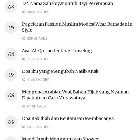
124 Nama Sahabiyat untuk Bayi Perempuan
9065 SHARES
Pagelaran Fashion Muslim Modest Wear Ramadan in
Style
639 SHARES
Ayat Al-Qur’an tentang Traveling
1176 SHARES
Doa Ibu yang Mengubah Nasib Anak
4105 SHARES
Mengenal Arabian Voal, Bahan Hijab yang Nyaman
Dipakai dan Cara Merawatnya
67 SHARES
Doa Rabithah dan Keutamaan Membacanya
2411 SHARES
Mandi Junub Menggunakan Shower