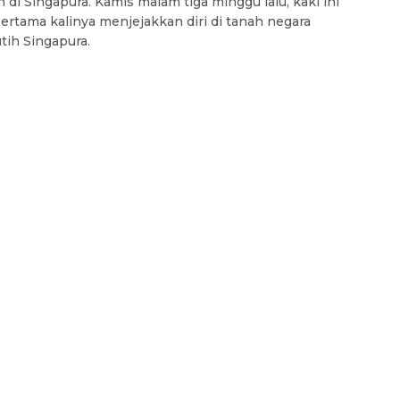
 di Singapura. Kamis malam tiga minggu lalu, kaki ini
ertama kalinya menjejakkan diri di tanah negara
tih Singapura.