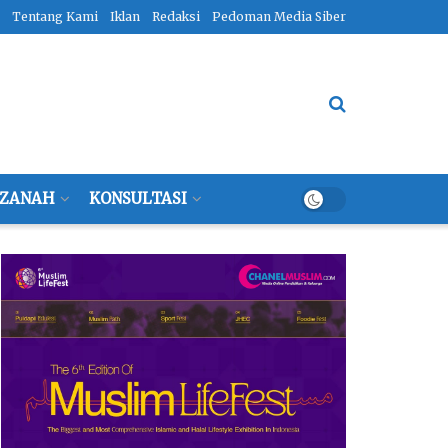
Tentang Kami
Iklan
Redaksi
Pedoman Media Siber
ZANAH
KONSULTASI