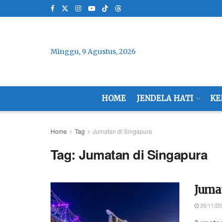
Minggu, 9 Agustus, 2026
HOME
JENDELA HATI
KE
Home
Tag
Jumatan di Singapura
Tag:
Jumatan di Singapura
Juma
26/11/20