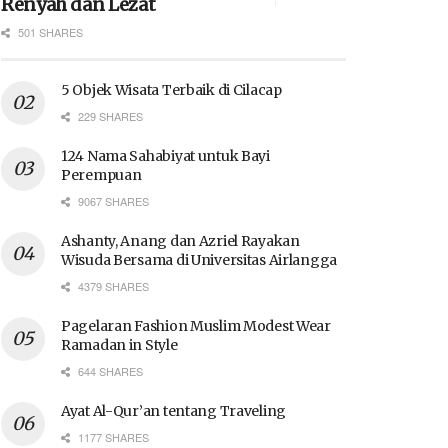
Renyah dan Lezat
501 SHARES
5 Objek Wisata Terbaik di Cilacap
229 SHARES
124 Nama Sahabiyat untuk Bayi
Perempuan
9067 SHARES
Ashanty, Anang dan Azriel Rayakan
Wisuda Bersama di Universitas Airlangga
4379 SHARES
Pagelaran Fashion Muslim Modest Wear
Ramadan in Style
644 SHARES
Ayat Al-Qur’an tentang Traveling
1177 SHARES