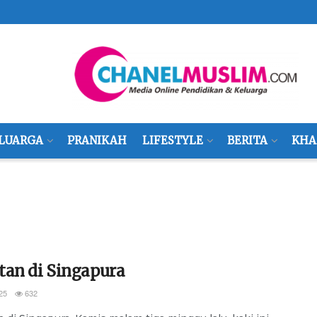
LUARGA
PRANIKAH
LIFESTYLE
BERITA
KHA
tan di Singapura
25
632