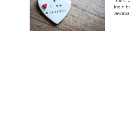
oleh: U
ingin b
Jawaban: