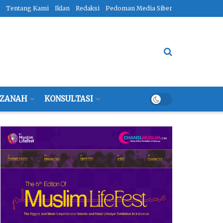
Tentang Kami
Iklan
Redaksi
Pedoman Media Siber
ZANAH
KONSULTASI