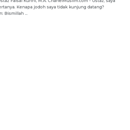
staz Faisal Kunhi, M.A. ChanelMuslim.com - Ustaz, saya
ertanya. Kenapa jodoh saya tidak kunjung datang?
 Bismillah ...