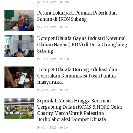
09/12/2025
539
Petani Lokal jadi Pemilik Pabrik dan
Saham di IKON Subang
27/11/2025
561
Dompet Dhuafa Gagas Industri Komunal
Olahan Nanas (IKON) di Desa Cirangkong
Subang
27/11/2025
578
Dompet Dhuafa Dorong Edukasi dan
Gelorakan Komunikasi Positif untuk
masyarakat
20/11/2025
537
Sejumlah Musisi Hingga Seniman
Tergabung Dalam KOMS & HOPE Gelar
Charity Match Untuk Palestina
Berkolaboraksi Dompet Dhuafa
10/11/2025
534