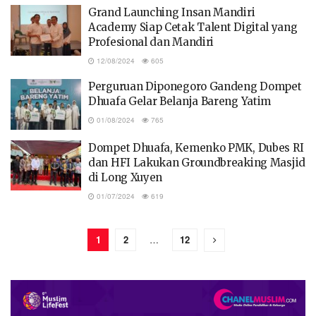
Grand Launching Insan Mandiri
Academy Siap Cetak Talent Digital yang
Profesional dan Mandiri
12/08/2024
605
Perguruan Diponegoro Gandeng Dompet
Dhuafa Gelar Belanja Bareng Yatim
01/08/2024
765
Dompet Dhuafa, Kemenko PMK, Dubes RI
dan HFI Lakukan Groundbreaking Masjid
di Long Xuyen
01/07/2024
619
1
2
…
12