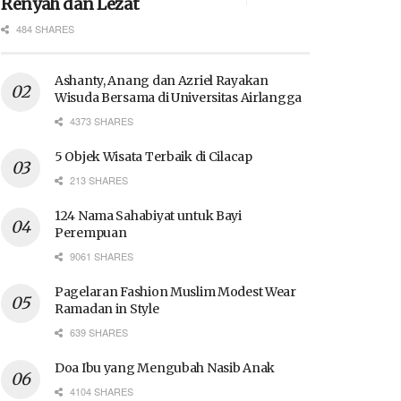
Renyah dan Lezat
484 SHARES
Ashanty, Anang dan Azriel Rayakan
Wisuda Bersama di Universitas Airlangga
4373 SHARES
5 Objek Wisata Terbaik di Cilacap
213 SHARES
124 Nama Sahabiyat untuk Bayi
Perempuan
9061 SHARES
Pagelaran Fashion Muslim Modest Wear
Ramadan in Style
639 SHARES
Doa Ibu yang Mengubah Nasib Anak
4104 SHARES