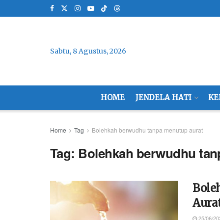
Sabtu, 8 Agustus, 2026
HOME
JENDELA HATI
KE
Home
Tag
Bolehkah berwudhu tanpa menutup aurat
Tag:
Bolehkah berwudhu tan
Bole
Aura
25/06/20