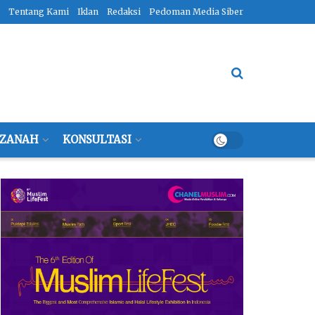
Tentang Kami
Iklan
Redaksi
Pedoman Media Siber
ZANAH
KONSULTASI