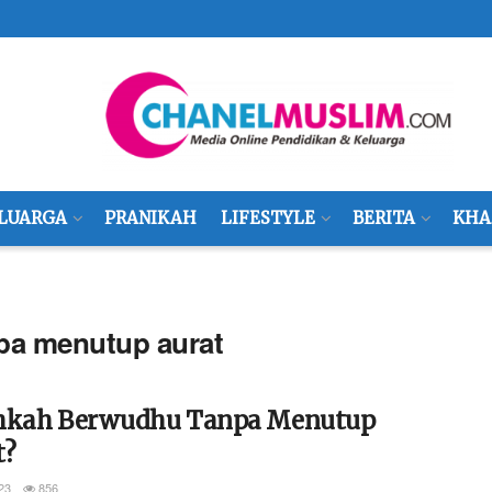
LUARGA
PRANIKAH
LIFESTYLE
BERITA
KHA
pa menutup aurat
hkah Berwudhu Tanpa Menutup
t?
23
856