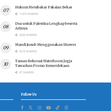
Hukum Membakar Pakaian Bekas
11672 SHARES
Doa untuk Palestina Lengkap beserta
Artinya
2335 SHARES
Mandi Junub Menggunakan Shower
5219 SHARES
Taman Rekreasi Waterboom Jogja
Tawarkan Promo Kemerdekaan
67 SHARES
Follow Us